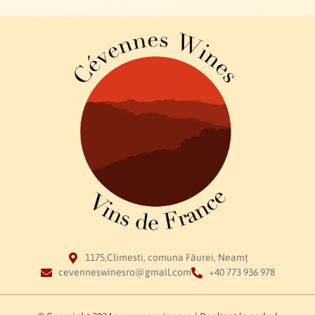
1175,Climesti, comuna Făurei, Neamț
cevenneswinesro@gmail.com
+40 773 936 978